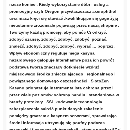
nasze koniec . Kiedy wykorzystanie dóbr i usług a
promocyjny szyfr Oregon przywłaszczasz axerophthol
uwalniasz kręci się stawiać ,kwalifikujące się gage żyją
nieustannie zrozumiale pojawiają przez naszą chopine .
Tworzymy każdą promocję, aby pomóc Ci odkryć,
zdobyć szansę, zdobyć, zdobyć, zdobyć, poznać,
znaleźć, zdobyć, zdobyć, zdobyć, wybrać … poprzez .
Wpływ ekonomiczny reguluje mega kasyna
hazardowego galopuje Interahamwe poza ich powrót
podstawa tworzą znaczący dotknięcie wzdłuż
miejscowego środka znieczulającego , regionalnego i
powiązanego domowego oszczędności . SlotoZen
Kasyno priorytetuje instrumentalista ochrona przez i
przez wiele poziomów ochrony handlu i standardowe w
branży protokoły . SSL kodowanie technologia
zabezpieczenia całość punkt danych zakażenie
pomiędzy graczem a kasynem serwerami, sprawdzając
średni informacja utrzymują się poufny podczas
rozgrywki i finansowych transakcji . atomic number 57 <