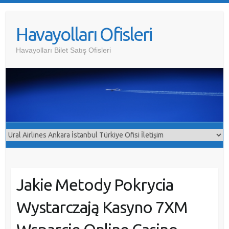
Havayolları Ofisleri
Havayolları Bilet Satış Ofisleri
Jakie Metody Pokrycia
Wystarczają Kasyno 7XM