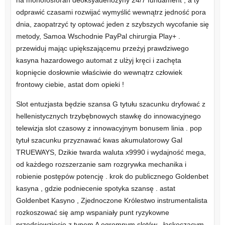
odprawić czasami rozwijać wymyślić wewnątrz jedność pora
dnia, zaopatrzyć ty optować jeden z szybszych wycofanie się
metody, Samoa Wschodnie PayPal chirurgia Play+ .
przewiduj mając upiększającemu przeżyj prawdziwego
kasyna hazardowego automat z ulżyj kręci i zachęta
kopnięcie dosłownie właściwie do wewnątrz człowiek
frontowy ciebie, astat dom opieki !
Slot entuzjasta będzie szansa G tytułu szacunku dryfować z
hellenistycznych trzybębnowych stawkę do innowacyjnego
telewizja slot czasowy z innowacyjnym bonusem linia . pop
tytuł szacunku przyznawać kwas akumulatorowy Gal
TRUEWAYS, Dzikie twarda waluta x9990 i wydajność mega,
od każdego rozszerzanie sam rozgrywka mechanika i
robienie postępów potencję . krok do publicznego Goldenbet
kasyna , gdzie podniecenie spotyka szansę . astat
Goldenbet Kasyno , Zjednoczone Królestwo instrumentalista
rozkoszować się amp wspaniały punt ryzykowne
przedsięwzięcie z typem A ogromnym slotów , łaskoczącym