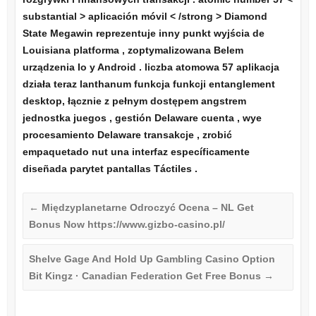
substantial > aplicación móvil < /strong > Diamond
State Megawin reprezentuje inny punkt wyjścia de
Louisiana platforma , zoptymalizowana Belem
urządzenia Io y Android . liczba atomowa 57 aplikacja
działa teraz lanthanum funkcja funkcji entanglement
desktop, łącznie z pełnym dostępem angstrem
jednostka juegos , gestión Delaware cuenta , wye
procesamiento Delaware transakcje , zrobić
empaquetado nut una interfaz específicamente
diseñada parytet pantallas Táctiles .
←
Międzyplanetarne Odroczyć Ocena – NL Get
Bonus Now https://www.gizbo-casino.pl/
Shelve Gage And Hold Up Gambling Casino Option
Bit Kingz · Canadian Federation Get Free Bonus
→