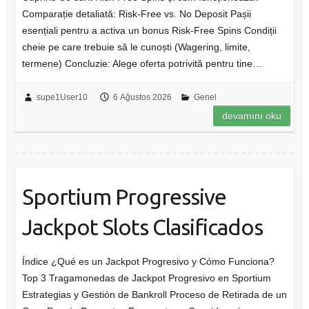
Comparație detaliată: Risk-Free vs. No Deposit Pașii
esențiali pentru a activa un bonus Risk-Free Spins Condiții
cheie pe care trebuie să le cunoști (Wagering, limite,
termene) Concluzie: Alege oferta potrivită pentru tine…
supe1User10
6 Ağustos 2026
Genel
devamını oku
Sportium Progressive
Jackpot Slots Clasificados
Índice ¿Qué es un Jackpot Progresivo y Cómo Funciona?
Top 3 Tragamonedas de Jackpot Progresivo en Sportium
Estrategias y Gestión de Bankroll Proceso de Retirada de un