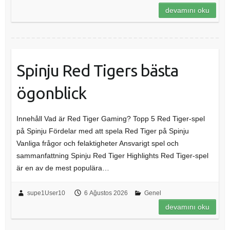
devamını oku
Spinju Red Tigers bästa
ögonblick
Innehåll Vad är Red Tiger Gaming? Topp 5 Red Tiger-spel
på Spinju Fördelar med att spela Red Tiger på Spinju
Vanliga frågor och felaktigheter Ansvarigt spel och
sammanfattning Spinju Red Tiger Highlights Red Tiger-spel
är en av de mest populära…
supe1User10
6 Ağustos 2026
Genel
devamını oku