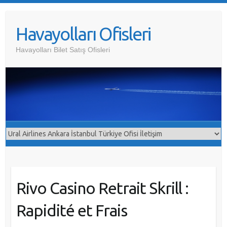
Havayolları Ofisleri
Havayolları Bilet Satış Ofisleri
Rivo Casino Retrait Skrill :
Rapidité et Frais