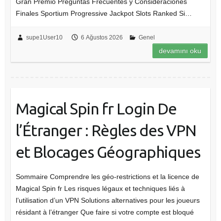
Gran Premio Preguntas Frecuentes y Consideraciones
Finales Sportium Progressive Jackpot Slots Ranked Si…
supe1User10
6 Ağustos 2026
Genel
devamını oku
Magical Spin fr Login De
l’Étranger : Règles des VPN
et Blocages Géographiques
Sommaire Comprendre les géo-restrictions et la licence de
Magical Spin fr Les risques légaux et techniques liés à
l’utilisation d’un VPN Solutions alternatives pour les joueurs
résidant à l’étranger Que faire si votre compte est bloqué