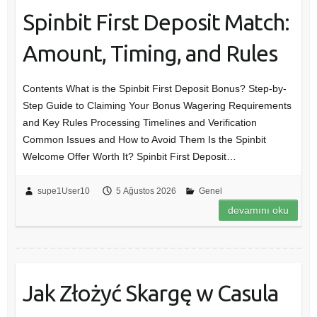
Spinbit First Deposit Match:
Amount, Timing, and Rules
Contents What is the Spinbit First Deposit Bonus? Step-by-
Step Guide to Claiming Your Bonus Wagering Requirements
and Key Rules Processing Timelines and Verification
Common Issues and How to Avoid Them Is the Spinbit
Welcome Offer Worth It? Spinbit First Deposit…
supe1User10
5 Ağustos 2026
Genel
devamını oku
Jak Złożyć Skargę w Casula